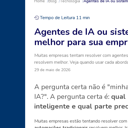
Home
Blog
Tecnologia
Agentes de IA ou sistem
Tempo de Leitura
11
min
Agentes de IA ou sist
melhor para sua empr
Muitas empresas tentam resolver com agentes
resolvem melhor. Veja quando usar cada abord
29 de maio de 2026
A pergunta certa não é "minh
IA?". A pergunta certa é:
qual 
inteligente e qual parte prec
Muitas empresas estão tentando resolver co
automações tradicionais
resolvem melhor. I