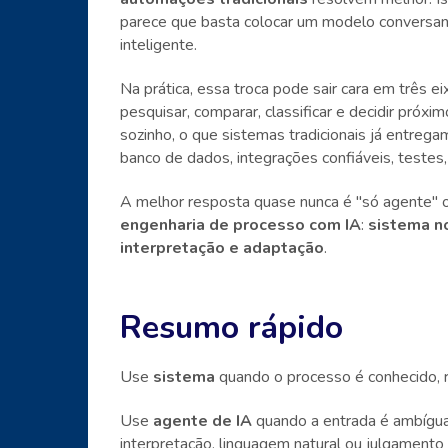
parece que basta colocar um modelo conversand
inteligente.
Na prática, essa troca pode sair cara em três ei
pesquisar, comparar, classificar e decidir próx
sozinho, o que sistemas tradicionais já entregam
banco de dados, integrações confiáveis, teste
A melhor resposta quase nunca é "só agente" o
engenharia de processo com IA
:
sistema n
interpretação e adaptação
.
Resumo rápido
Use
sistema
quando o processo é conhecido, re
Use
agente de IA
quando a entrada é ambígua,
interpretação, linguagem natural ou julgamento 