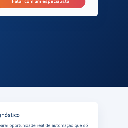
Falar com um especialista
gnóstico
eparar oportunidade real de automação que só