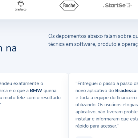
Os depoimentos abaixo falam sobre qua
técnica em software, produto e operaç
m na
deu exatamente o
“Entreguei o passo a passo da i
a e o que a
BMW
queria
novo aplicativo do
Bradesco Ne
muito feliz com o resultado
e toda a equipe do financeiro já 
utilizando. Os usuários elogiaram
aplicativo, não tiveram problema
instalar e informaram que está a
rápido para acessar.”