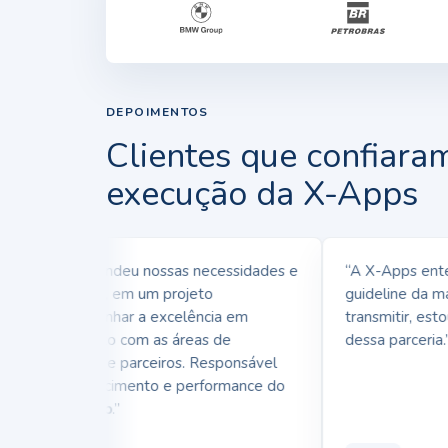
DEPOIMENTOS
Clientes que confiara
execução da X-Apps
X-Apps entendeu nossas necessidades e
“A X-Apps enten
ticularidades, em um projeto
guideline da marc
seguimos alinhar a excelência em
transmitir, estou 
envolvimento com as áreas de
dessa parceria.”
acionamento e parceiros. Responsável
eta pelo crescimento e performance do
p da
Polishop
.”