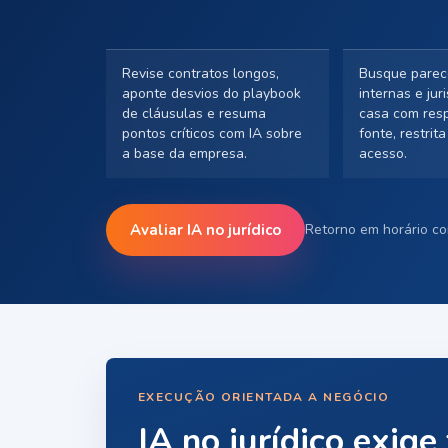
Revise contratos longos,
Busque parec
aponte desvios do playbook
internas e jur
de cláusulas e resuma
casa com resp
pontos críticos com IA sobre
fonte, restrita
a base da empresa.
acesso.
Avaliar IA no jurídico
Retorno em horário co
EXECUÇÃO ORIENTADA A NEGÓCIO
IA no jurídico exige