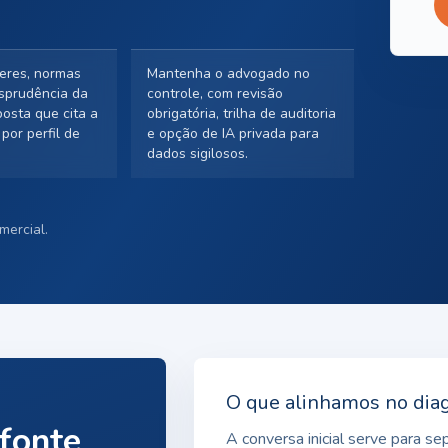
eres, normas
Mantenha o advogado no
isprudência da
controle, com revisão
osta que cita a
obrigatória, trilha de auditoria
 por perfil de
e opção de IA privada para
dados sigilosos.
mercial.
O que alinhamos no dia
 fonte
A conversa inicial serve para s