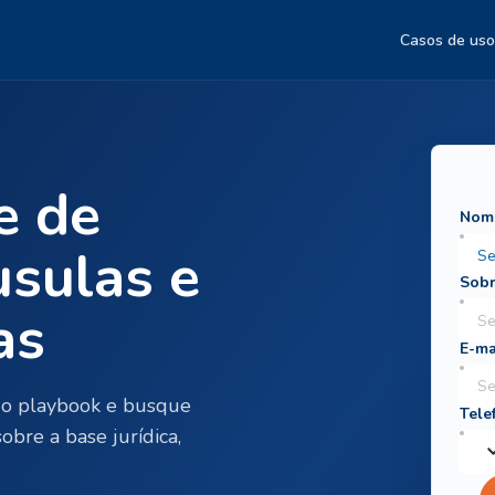
Casos de uso
e de
usulas e
as
m o playbook e busque
obre a base jurídica,