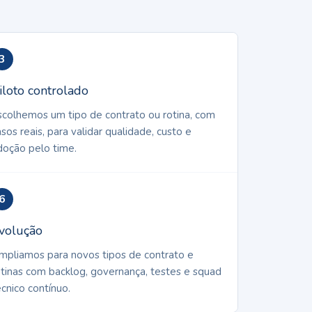
3
iloto controlado
scolhemos um tipo de contrato ou rotina, com
asos reais, para validar qualidade, custo e
doção pelo time.
6
volução
mpliamos para novos tipos de contrato e
otinas com backlog, governança, testes e squad
écnico contínuo.