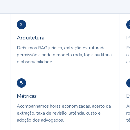
2
Arquitetura
P
Definimos RAG jurídico, extração estruturada,
E
permissões, onde o modelo roda, logs, auditoria
c
e observabilidade.
a
5
Métricas
E
Acompanhamos horas economizadas, acerto da
A
extração, taxa de revisão, latência, custo e
r
adoção dos advogados.
t