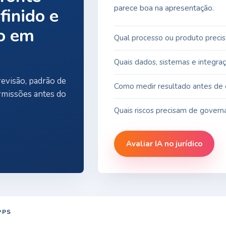
parece boa na apresentação.
finido e
o em
Qual processo ou produto precis
Quais dados, sistemas e integra
evisão, padrão de
Como medir resultado antes de e
ermissões antes do
Quais riscos precisam de governa
Avaliar IA no jurídico
PPS