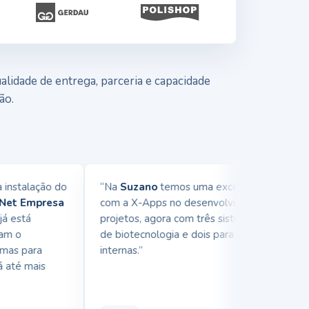
lidade de entrega, parceria e capacidade
ão.
nstalação do
“Na
Suzano
temos uma excelente parceria
t Empresa
com a X-Apps no desenvolvimento de
está
projetos, agora com três sistemas na área
 o
de biotecnologia e dois para demandas
s para
internas.”
té mais