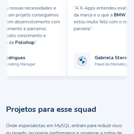
u nossas necessidades e
“A X-Apps entendeu exatamente
em um projeto conseguimos
da marca e o que a
BMW
queria 
ia em desenvolvimento com
estou muito feliz com o resulta
namento e parceiros.
parceria.”
 pelo crescimento e
p da
Polishop
.”
odrigues
Gabriela Sterenberg
arketing Manager
Head de Marketing
Projetos para esse squad
Onde especialistas em MySQL entram para reduzir risco
no legado, recuperar performance e organizar a rotina de