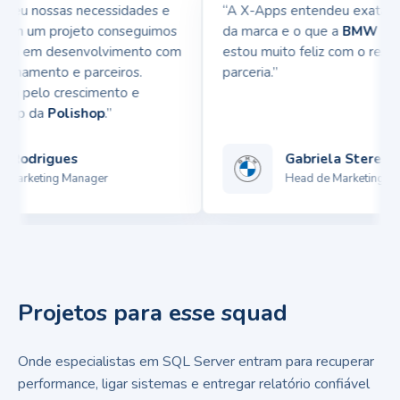
u nossas necessidades e
“A X-Apps entendeu exatament
em um projeto conseguimos
da marca e o que a
BMW
queria
cia em desenvolvimento com
estou muito feliz com o resulta
onamento e parceiros.
parceria.”
 pelo crescimento e
pp da
Polishop
.”
odrigues
Gabriela Sterenber
arketing Manager
Head de Marketing
Projetos para esse squad
Onde especialistas em SQL Server entram para recuperar
performance, ligar sistemas e entregar relatório confiável